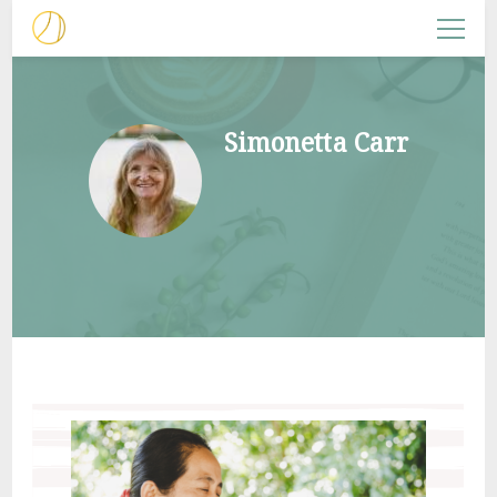
NACHFOLGERIN
Christliche Frauenarbeit
Simonetta Carr