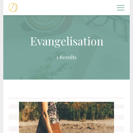
NACHFOLGERIN
Christliche Frauenarbeit
Evangelisation
1 Results