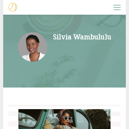
NACHFOLGERIN
Christliche Frauenarbeit
Silvia Wambululu