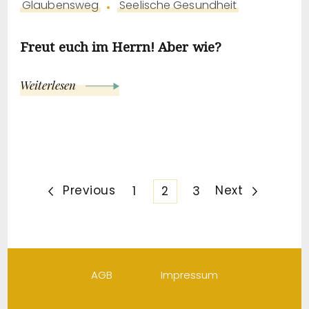
Glaubensweg
Seelische Gesundheit
Freut euch im Herrn! Aber wie?
Weiterlesen
Seitennummerierung
Previous
Page
Page
Page
Next
1
2
3
der
Beiträge
AGB
Impressum