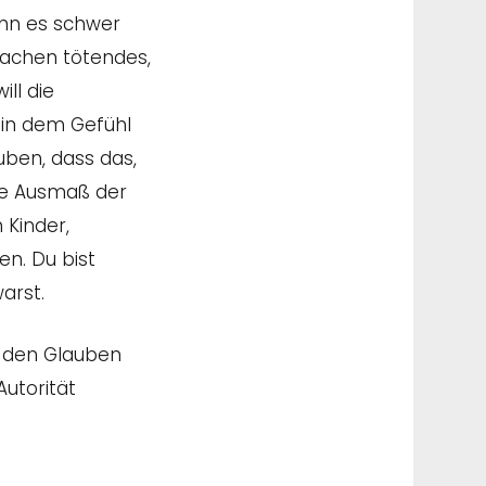
ann es schwer
Drachen tötendes,
ll die
 in dem Gefühl
uben, dass das,
ze Ausmaß der
 Kinder,
n. Du bist
arst.
ch den Glauben
utorität