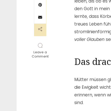
leben, als ob es 
den Gott in mein
lernte, dass Körbe
treues Leben fühl
stromlinienförmi
voller Glauben
sei
Leave a
on
Comment
Das dra
Lass
Gott
über
den
Wert
Mütter müssen glau
des
Mutterseins
die Ewigkeit wich
entscheiden
erinnern, wenn wi
sind.