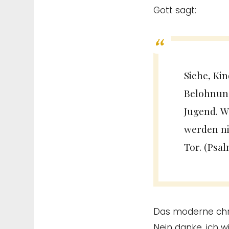
Gott sagt:
Siehe, Kin
Belohnung
Jugend. W
werden ni
Tor. (Psal
Das moderne chris
Nein danke, ich w