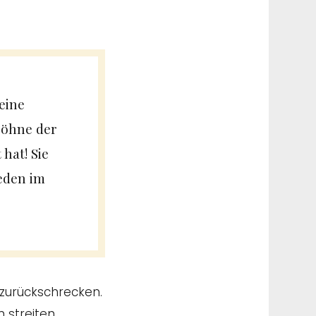
eine
 Söhne der
hat! Sie
eden im
 zurückschrecken.
 streiten,