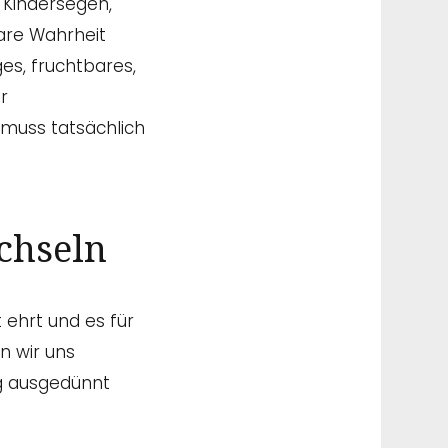
 Kindersegen,
are Wahrheit
ges, fruchtbares,
r
, muss tatsächlich
chseln
t ehrt und es für
n wir uns
ig ausgedünnt