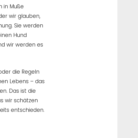
n in Muße
er wir glauben,
hnung. Sie werden
einen Hund
nd wir werden es
 oder die Regeln
enen Lebens – das
n. Das ist die
as wir schätzen
eits entschieden.