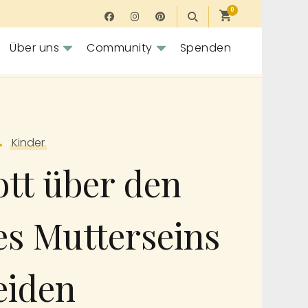
0
Über uns
Community
Spenden
Kinder
ott über den
es Mutterseins
eiden