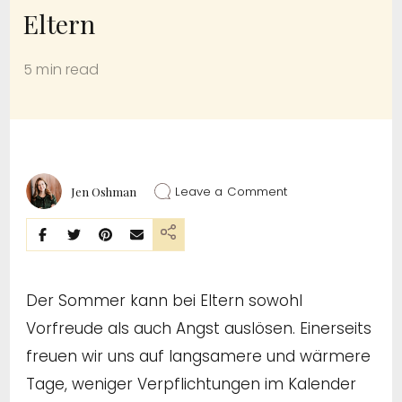
Eltern
5 min read
on
Leave a Comment
Jen Oshman
Summer-
Survival-
Guide
für
Eltern
Der Sommer kann bei Eltern sowohl
Vorfreude als auch Angst auslösen. Einerseits
freuen wir uns auf langsamere und wärmere
Tage, weniger Verpflichtungen im Kalender