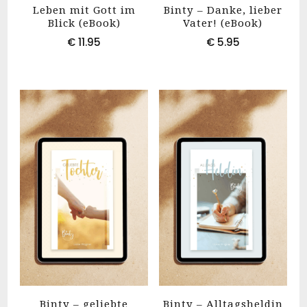
Leben mit Gott im
Binty – Danke, lieber
Blick (eBook)
Vater! (eBook)
€
11.95
€
5.95
Binty – geliebte
Binty – Alltagsheldin