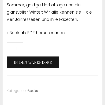
Sommer, goldige Herbsttage und ein
glanzvoller Winter: Wir alle kennen sie – die
vier Jahreszeiten und ihre Facetten.
eBook als PDF herunterladen
Binty
–
Mit
IN DEN WARENKORB
Dir
durch
jede
Jahreszeit
Kategorie:
eBooks
(eBook)
Menge