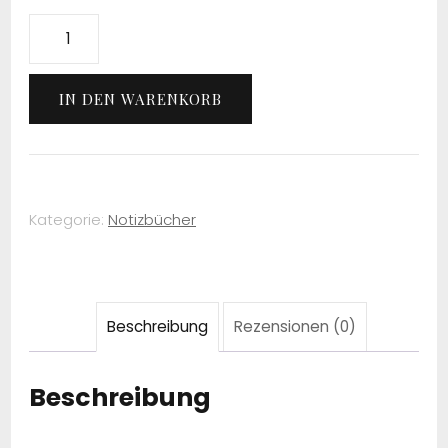
Personal-
Planner-
Einlagen:
IN DEN WARENKORB
To-
Do's
&
Notizen
Kategorie:
Notizbücher
Menge
Beschreibung
Rezensionen (0)
Beschreibung