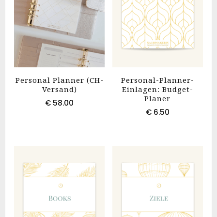
Personal Planner (CH-
Personal-Planner-
Versand)
Einlagen: Budget-
Planer
€
58.00
€
6.50
Dieses
Produkt
weist
mehrere
Varianten
auf.
Die