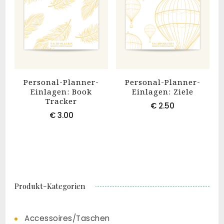
Optionen
können
auf
der
Produktseite
Personal-Planner-
Personal-Planner-
gewählt
Einlagen: Book
Einlagen: Ziele
werden
Tracker
€
2.50
€
3.00
Produkt-Kategorien
Accessoires/Taschen