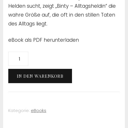
Helden sucht, zeigt „Binty – Alltagsheldin“ die
wahre Größe auf, die oft in den stillen Taten
des Alltags liegt.
eBook als PDF herunterladen
Binty
–
Alltagsheldin
IN DEN WARENKORB
(eBook)
Menge
Kategorie:
eBooks