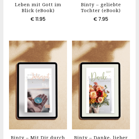
Leben mit Gott im
Binty – geliebte
Blick (eBook)
Tochter (eBook)
€
11.95
€
7.95
Binty – Mit Dir durch
Binty – Danke, lieber