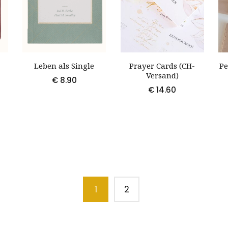
Leben als Single
Prayer Cards (CH-
Pe
Versand)
€
8.90
€
14.60
1
2