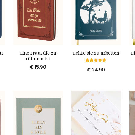
tt
Eine Frau, die zu
Lehre sie zu arbeiten
E
rühmen ist
€
15.90
Bewertet
€
24.90
mit
5.00
von 5