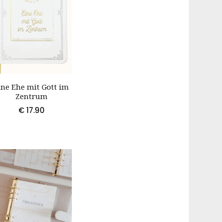
ine Ehe mit Gott im
Zentrum
€
17.90