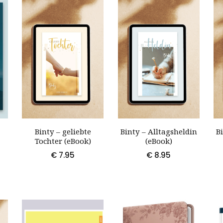
m
Binty – geliebte
Binty – Alltagsheldin
B
Tochter (eBook)
(eBook)
€
7.95
€
8.95