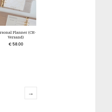
rsonal Planner (CH-
Versand)
€
58.00
Dieses
Produkt
weist
mehrere
Varianten
auf.
→
Die
Optionen